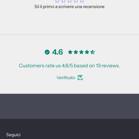
w
Sii il primo a scrivere una recensione
s
l
e
t
4.6
t
e
Customers rate us 4.6/5 based on 13 reviews.
r
Verificato
e
r
i
c
e
v
i
i
Seguici