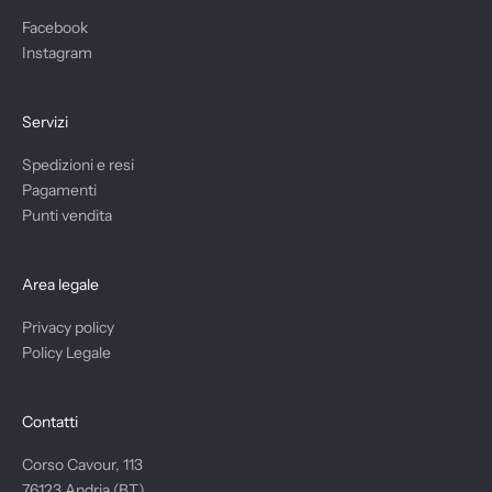
l
Facebook
1
Instagram
0
%
d
Servizi
i
s
Spedizioni e resi
c
Pagamenti
o
Punti vendita
n
t
o
Area legale
s
Privacy policy
u
Policy Legale
t
u
t
Contatti
t
i
Corso Cavour, 113
i
76123 Andria (BT)