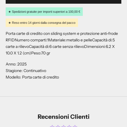
r
i
★ Spedizioni gratuite per importi superiori a 100,00 €
v
i
★ Reso entro 14 giorni dalla consegna del pacco
t
Porta carte di credito con sliding system e protezione anti-frode
i
RFIDNumero comparti:1Materiale:metallo e pelleCapacità di:5
a
carte a rilievoCapacità di:6 carte senza rilievoDimensioni:6.2 X
l
10.0 X 1.2 (cm)Peso:70 gr
l
a
Anno: 2025
n
Stagione: Continuativo
o
Modello: Porta carte di credito
s
t
r
a
N
Recensioni Clienti
e