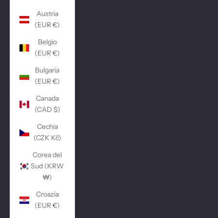
Austria
(EUR €)
Belgio
(EUR €)
Bulgaria
(EUR €)
Canada
(CAD $)
Cechia
(CZK Kč)
Corea del
Sud (KRW
₩)
Croazia
(EUR €)