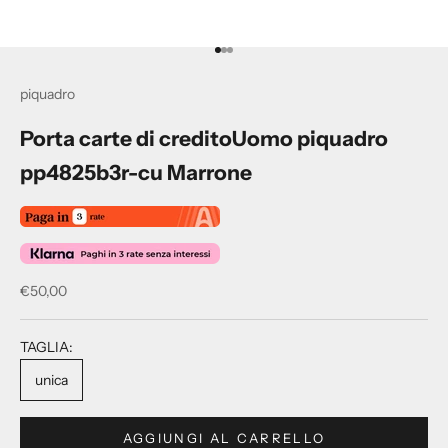
Vai all'articolo 1
Vai all'articolo 2
Vai all'articolo 3
piquadro
Porta carte di creditoUomo piquadro
pp4825b3r-cu Marrone
Prezzo scontato
€50,00
TAGLIA:
unica
I
s
c
AGGIUNGI AL CARRELLO