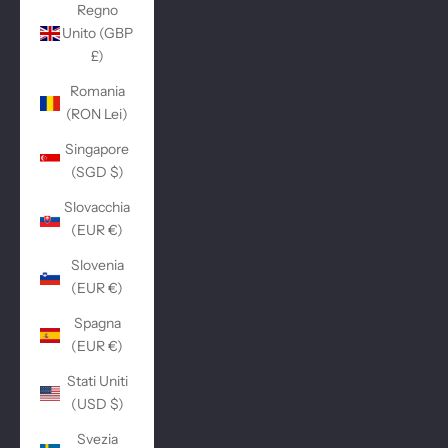
Regno
Unito (GBP
£)
Romania
(RON Lei)
Singapore
(SGD $)
Slovacchia
(EUR €)
Slovenia
(EUR €)
Spagna
(EUR €)
Stati Uniti
(USD $)
Svezia