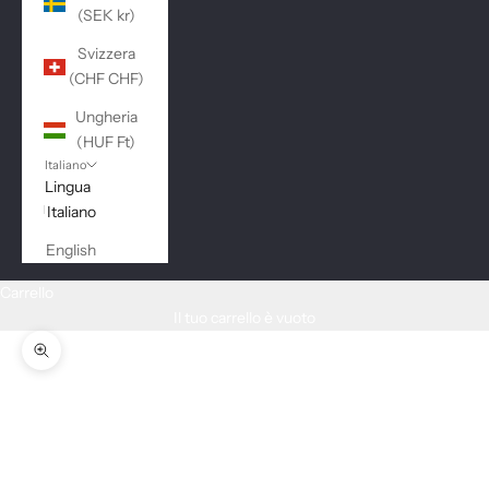
(SEK kr)
Svizzera
(CHF CHF)
Ungheria
(HUF Ft)
Italiano
Lingua
Italiano
English
Carrello
Il tuo carrello è vuoto
Ingrandisci immagine