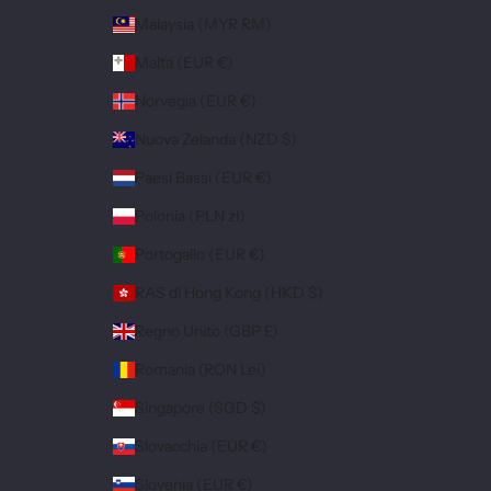
Malaysia (MYR RM)
Malta (EUR €)
Norvegia (EUR €)
Nuova Zelanda (NZD $)
Paesi Bassi (EUR €)
Polonia (PLN zł)
Portogallo (EUR €)
RAS di Hong Kong (HKD $)
Regno Unito (GBP £)
Romania (RON Lei)
Singapore (SGD $)
Slovacchia (EUR €)
Slovenia (EUR €)