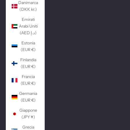
Danimarca
(DKK kr.)
Emirati
Arabi Uniti
(AED د.إ)
Estonia
(EUR €)
Finlandia
(EUR €)
Francia
(EUR €)
Germania
(EUR €)
Giappone
(JPY ¥)
Grecia