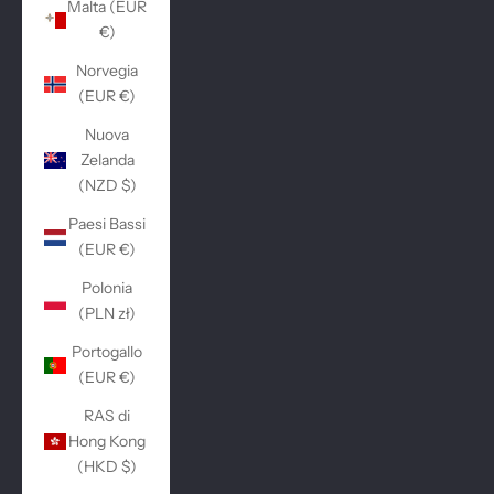
Malta (EUR
€)
Norvegia
(EUR €)
Nuova
Zelanda
(NZD $)
Paesi Bassi
(EUR €)
Polonia
(PLN zł)
Portogallo
(EUR €)
RAS di
Hong Kong
(HKD $)