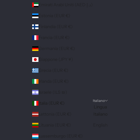
Emirati Arabi Uniti (AED د.إ)
Estonia (EUR €)
Finlandia (EUR €)
Francia (EUR €)
Germania (EUR €)
Giappone (JPY ¥)
Grecia (EUR €)
Irlanda (EUR €)
Israele (ILS ₪)
Italiano
Italia (EUR €)
Lingua
Lettonia (EUR €)
Italiano
Lituania (EUR €)
English
Lussemburgo (EUR €)